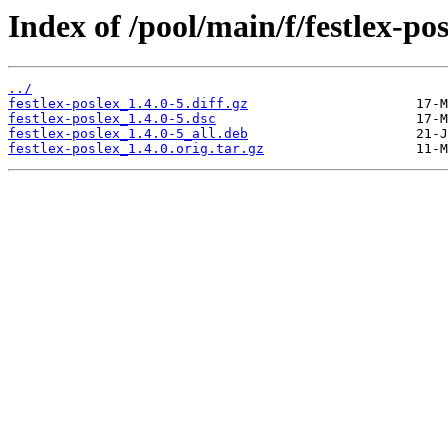
Index of /pool/main/f/festlex-pos
../
festlex-poslex_1.4.0-5.diff.gz
festlex-poslex_1.4.0-5.dsc
festlex-poslex_1.4.0-5_all.deb
festlex-poslex_1.4.0.orig.tar.gz