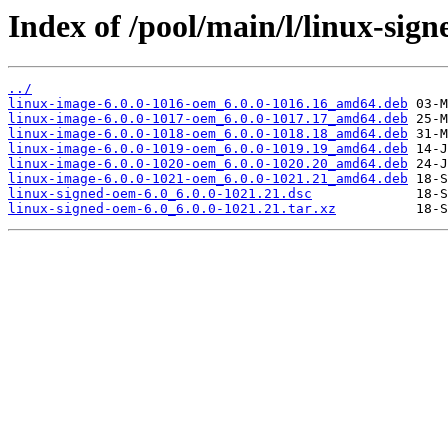
Index of /pool/main/l/linux-sign
../
linux-image-6.0.0-1016-oem_6.0.0-1016.16_amd64.deb
linux-image-6.0.0-1017-oem_6.0.0-1017.17_amd64.deb
linux-image-6.0.0-1018-oem_6.0.0-1018.18_amd64.deb
linux-image-6.0.0-1019-oem_6.0.0-1019.19_amd64.deb
linux-image-6.0.0-1020-oem_6.0.0-1020.20_amd64.deb
linux-image-6.0.0-1021-oem_6.0.0-1021.21_amd64.deb
linux-signed-oem-6.0_6.0.0-1021.21.dsc
linux-signed-oem-6.0_6.0.0-1021.21.tar.xz